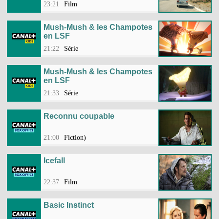
23:21
Film
Mush-Mush & les Champotes
en LSF
21:22
Série
Mush-Mush & les Champotes
en LSF
21:33
Série
Reconnu coupable
21:00
Fiction)
Icefall
22:37
Film
Basic Instinct