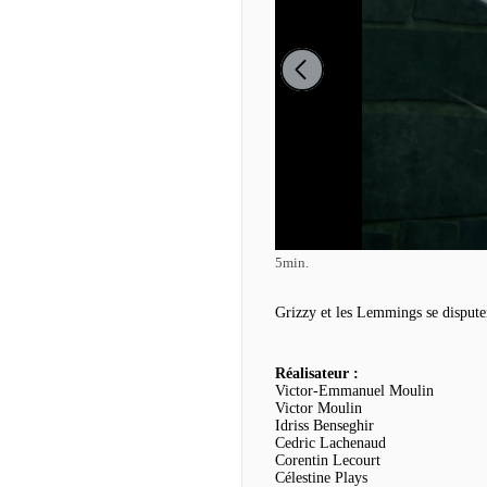
5min.
Grizzy et les Lemmings se dispute
Réalisateur :
Victor-Emmanuel Moulin
Victor Moulin
Idriss Benseghir
Cedric Lachenaud
Corentin Lecourt
Célestine Plays