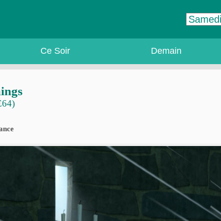
Ce Soir
Demain
mings
E64)
rance