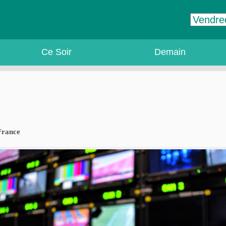
Ce Soir
Demain
France