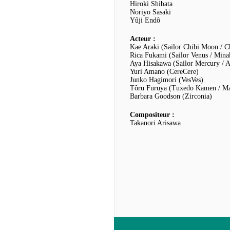
Hiroki Shibata
Noriyo Sasaki
Yûji Endô
Acteur :
Kae Araki (Sailor Chibi Moon / C
Rica Fukami (Sailor Venus / Mina
Aya Hisakawa (Sailor Mercury / 
Yuri Amano (CereCere)
Junko Hagimori (VesVes)
Tôru Furuya (Tuxedo Kamen / M
Barbara Goodson (Zirconia)
Compositeur :
Takanori Arisawa