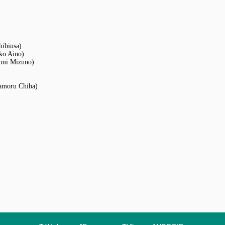
hibiusa)
ko Aino)
Ami Mizuno)
amoru Chiba)