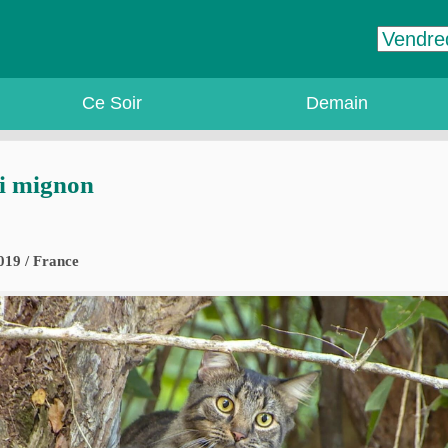
Ce Soir
Demain
si mignon
019 / France