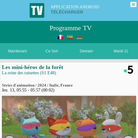
APPLICATION ANDROID
TÉLÉCHARGER
Programme TV
Maintenant
Ce Soir
Demain
Mardi 11
Les mini-héros de la forêt
La reine des rainettes (S1 E48)
Séries d'animation / 2024 / Italie, France
Jeu. 13, 05:55 - 05:57 (00:02)