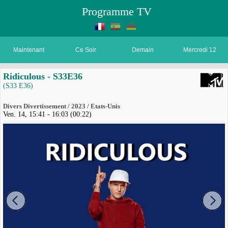
Programme TV
Maintenant
Ce Soir
Demain
Mercredi 12
Ridiculous - S33E36
(S33 E36)
Divers Divertissement / 2023 / Etats-Unis
Ven. 14, 15:41 - 16:03 (00:22)