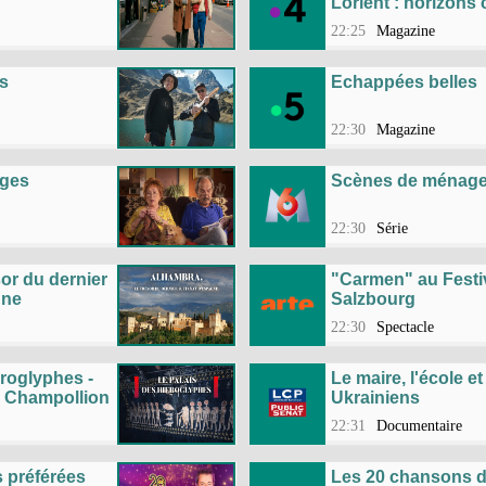
Lorient : horizons 
22:25
Magazine
s
Echappées belles
22:30
Magazine
ges
Scènes de ménag
22:30
Série
sor du dernier
"Carmen" au Festi
gne
Salzbourg
22:30
Spectacle
éroglyphes -
Le maire, l'école et
e Champollion
Ukrainiens
22:31
Documentaire
 préférées
Les 20 chansons d