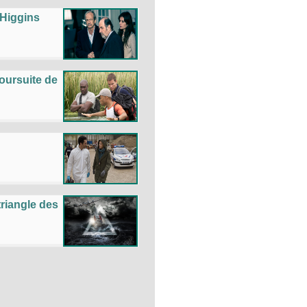
 Higgins
oursuite de
triangle des