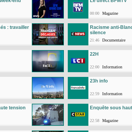
 week-end
Le direct BFMTV
00:00
Magazine
s : travailler
Racisme anti-Blancs
silence
21:46
Documentaire
22H
22:00
Information
23h info
22:59
Information
ute tension
Enquête sous haut
22:58
Magazine