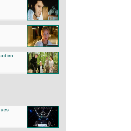
ardien
ques