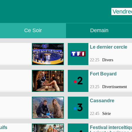
Ce Soir
Demain
Le dernier cercle
22:25
Divers
Fort Boyard
23:25
Divertissement
Cassandre
22:45
Série
uifs
Festival intercelti