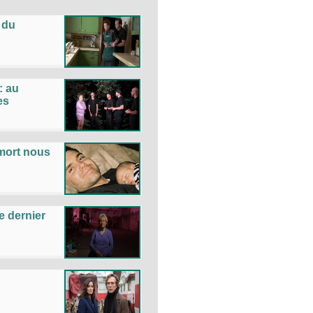
 du
: au
es
 mort nous
e dernier