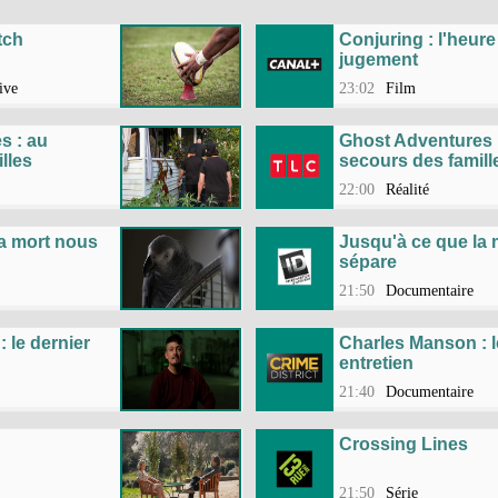
tch
Conjuring : l'heure
jugement
ive
23:02
Film
s : au
Ghost Adventures 
lles
secours des famill
22:00
Réalité
la mort nous
Jusqu'à ce que la
sépare
21:50
Documentaire
 le dernier
Charles Manson : l
entretien
21:40
Documentaire
Crossing Lines
21:50
Série