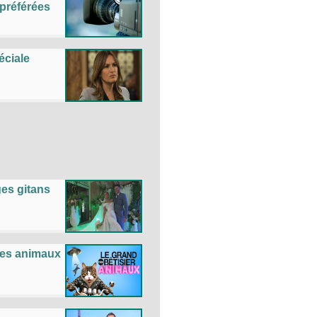
préférées
éciale
es gitans
des animaux