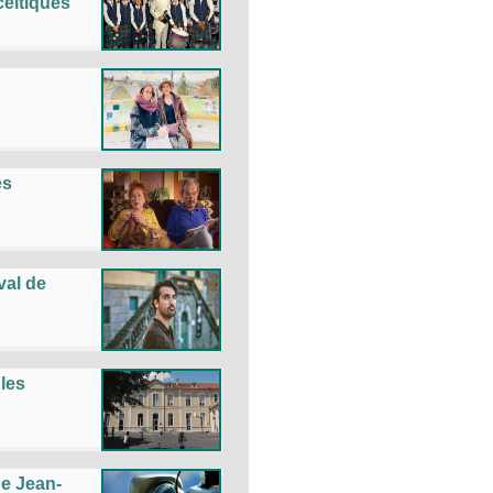
celtiques
es
val de
 les
e Jean-