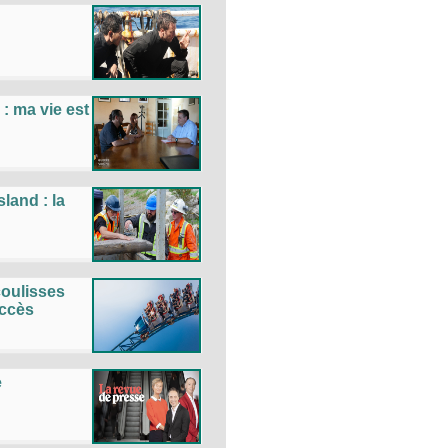
: ma vie est
land : la
coulisses
uccès
e