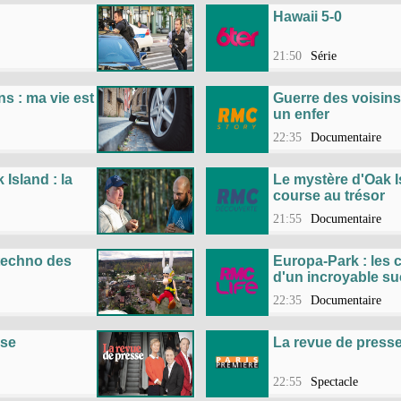
Hawaii 5-0
21:50
Série
ns : ma vie est
Guerre des voisins 
un enfer
22:35
Documentaire
Island : la
Le mystère d'Oak Is
course au trésor
21:55
Documentaire
 techno des
Europa-Park : les 
d'un incroyable s
22:35
Documentaire
sse
La revue de press
22:55
Spectacle